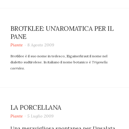
BROTKLEE: UN’AROMATICA PER IL
PANE
Piante
8 Agosto 2009
Brotklee è il suo nome in tedesco, Zigainerkraut il nome nel
dialetto sudtirolese. In italiano il nome botanico è
Trigonella
caerulea
.
LA PORCELLANA
Piante
5 Luglio 2009
Una meravigliosa spontanea per l’insalata