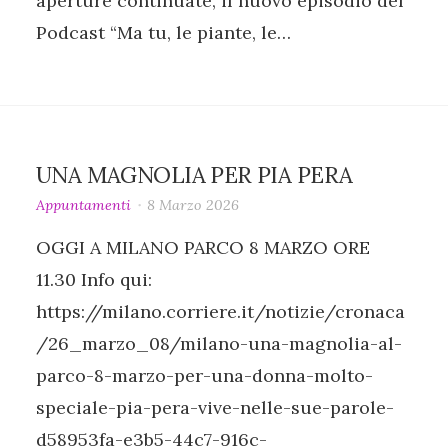
aperture continuate, il nuovo episodio del
Podcast “Ma tu, le piante, le…
UNA MAGNOLIA PER PIA PERA
Appuntamenti
8 Marzo 2026
OGGI A MILANO PARCO 8 MARZO ORE
11.30 Info qui:
https://milano.corriere.it/notizie/cronaca
/26_marzo_08/milano-una-magnolia-al-
parco-8-marzo-per-una-donna-molto-
speciale-pia-pera-vive-nelle-sue-parole-
d58953fa-e3b5-44c7-916c-