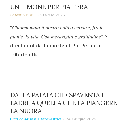
UN LIMONE PER PIA PERA
Latest News
28 Luglio 2026
“𝐶ℎ𝑖𝑎𝑚𝑖𝑎𝑚𝑜𝑙𝑜 𝑖𝑙 𝑛𝑜𝑠𝑡𝑟𝑜 𝑎𝑛𝑡𝑖𝑐𝑜 𝑐𝑒𝑟𝑐𝑎𝑟𝑒, 𝑓𝑟𝑎 𝑙𝑒
𝑝𝑖𝑎𝑛𝑡𝑒, 𝑙𝑎 𝑣𝑖𝑡𝑎. 𝐶𝑜𝑛 𝑚𝑒𝑟𝑎𝑣𝑖𝑔𝑙𝑖𝑎 𝑒 𝑔𝑟𝑎𝑡𝑖𝑡𝑢𝑑𝑖𝑛𝑒” A
dieci anni dalla morte di Pia Pera un
tributo alla…
DALLA PATATA CHE SPAVENTA I
LADRI, A QUELLA CHE FA PIANGERE
LA NUORA
Orti condivisi e terapeutici
24 Giugno 2026