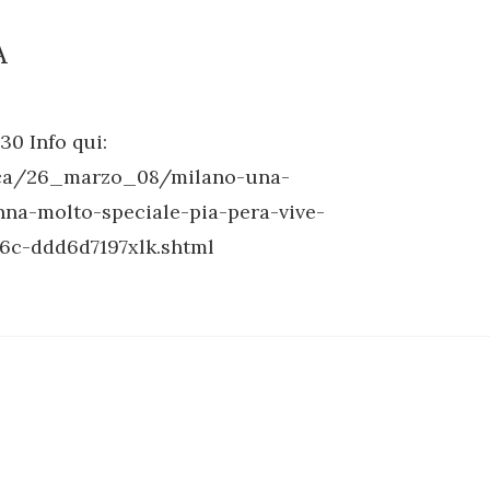
A
0 Info qui:
onaca/26_marzo_08/milano-una-
na-molto-speciale-pia-pera-vive-
6c-ddd6d7197xlk.shtml