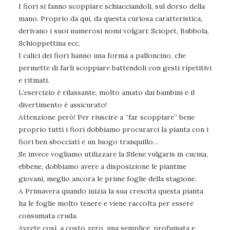
I fiori si fanno scoppiare schiacciandoli, sul dorso della
mano. Proprio da qui, da questa curiosa caratteristica,
derivano i suoi numerosi nomi volgari: Sciopet, Bubbola,
Schioppettina ecc.
I calici dei fiori hanno una forma a palloncino, che
permette di farli scoppiare battendoli con gesti ripetitivi
e ritmati.
L’esercizio è rilassante, molto amato dai bambini e il
divertimento è assicurato!
Attenzione però! Per riuscire a “far scoppiare” bene
proprio tutti i fiori dobbiamo procurarci la pianta con i
fiori ben sbocciati e un luogo tranquillo…
Se invece vogliamo utilizzare la Silene vulgaris in cucina,
ebbene, dobbiamo avere a disposizione le piantine
giovani, meglio ancora le prime foglie della stagione.
A Primavera quando inizia la sua crescita questa pianta
ha le foglie molto tenere e viene raccolta per essere
consumata cruda.
Avrete così, a costo zero, una semplice, profumata e