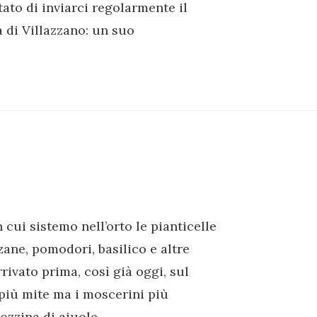
tato di inviarci regolarmente il
a di Villazzano: un suo
n cui sistemo nell’orto le pianticelle
zane, pomodori, basilico e altre
rivato prima, così già oggi, sul
 più mite ma i moscerini più
ozzina di aiuole.