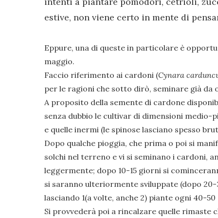
intenti a piantare pomodori, cetrioli, zu
estive, non viene certo in mente di pensa
Eppure, una di queste in particolare è opportu
maggio.
Faccio riferimento ai cardoni (
Cynara cardunc
per le ragioni che sotto dirò, seminare già da 
A proposito della semente di cardone disponib
senza dubbio le cultivar di dimensioni medio-
e quelle inermi (le spinose lasciano spesso brut
Dopo qualche pioggia, che prima o poi si manif
solchi nel terreno e vi si seminano i cardoni, an
leggermente; dopo 10-15 giorni si comincerann
si saranno ulteriormente sviluppate (dopo 20-3
lasciando 1(a volte, anche 2) piante ogni 40-50
Si provvederà poi a rincalzare quelle rimaste