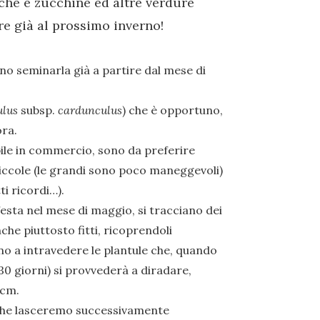
cche e zucchine ed altre verdure
re già al prossimo inverno!
no seminarla già a partire dal mese di
ulus
subsp.
cardunculus
) che è opportuno,
ora.
ile in commercio, sono da preferire
piccole (le grandi sono poco maneggevoli)
ti ricordi…).
esta nel mese di maggio, si tracciano dei
che piuttosto fitti, ricoprendoli
o a intravedere le plantule che, quando
0 giorni) si provvederà a diradare,
 cm.
 che lasceremo successivamente