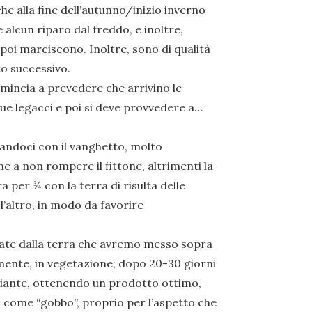
che alla fine dell’autunno/inizio inverno
alcun riparo dal freddo, e inoltre,
oi marciscono. Inoltre, sono di qualità
to successivo.
mincia a prevedere che arrivino le
due legacci e poi si deve provvedere a…
utandoci con il vanghetto, molto
ne a non rompere il fittone, altrimenti la
per ¾ con la terra di risulta delle
 l’altro, in modo da favorire
rate dalla terra che avremo messo sopra
ente, in vegetazione; dopo 20-30 giorni
piante, ottenendo un prodotto ottimo,
come “gobbo”, proprio per l’aspetto che