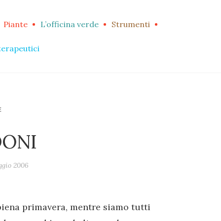
Piante
L’officina verde
Strumenti
terapeutici
E
DONI
ggio 2006
piena primavera, mentre siamo tutti