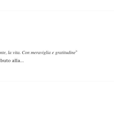
𝑡𝑒, 𝑙𝑎 𝑣𝑖𝑡𝑎. 𝐶𝑜𝑛 𝑚𝑒𝑟𝑎𝑣𝑖𝑔𝑙𝑖𝑎 𝑒 𝑔𝑟𝑎𝑡𝑖𝑡𝑢𝑑𝑖𝑛𝑒”
ibuto alla…