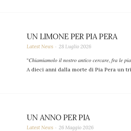
UN LIMONE PER PIA PERA
Latest News
28 Luglio 2026
“𝐶ℎ𝑖𝑎𝑚𝑖𝑎𝑚𝑜𝑙𝑜 𝑖𝑙 𝑛𝑜𝑠𝑡𝑟𝑜 𝑎𝑛𝑡𝑖𝑐𝑜 𝑐𝑒𝑟𝑐𝑎𝑟𝑒, 𝑓𝑟𝑎 𝑙𝑒 𝑝𝑖𝑎
A dieci anni dalla morte di Pia Pera un tr
UN ANNO PER PIA
Latest News
26 Maggio 2026