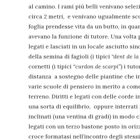
al camino. I rami più belli venivano selez
circa 2 metri, e venivano ugualmente sco
foglia prendesse vita da un butto, in quan
avevano la funzione di tutore. Una volta
legati e lasciati in un locale asciutto sino
della semina di fagioli (i tipici
“dent de la
cornetti (i tipici
“curdon de scarpi”
) i tut
distanza a sostegno delle piantine che in
varie scuole di pensiero in merito a com
terreno. Diritti e legati con delle corde 
una sorta di equilibrio, oppure interrati i
inclinati (una ventina di gradi) in modo 
legati con un terzo bastone posto in ori
croce formatasi nell’incontro degli stessi