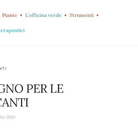
Piante
L’officina verde
Strumenti
terapeutici
NTI
GNO PER LE
CANTI
lio 2010