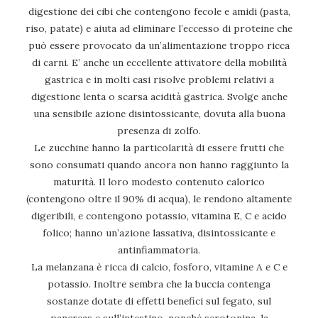
digestione dei cibi che contengono fecole e amidi (pasta,
riso, patate) e aiuta ad eliminare l’eccesso di proteine che
può essere provocato da un’alimentazione troppo ricca
di carni. E’ anche un eccellente attivatore della mobilità
gastrica e in molti casi risolve problemi relativi a
digestione lenta o scarsa acidità gastrica. Svolge anche
una sensibile azione disintossicante, dovuta alla buona
presenza di zolfo.
Le zucchine hanno la particolarità di essere frutti che
sono consumati quando ancora non hanno raggiunto la
maturità. Il loro modesto contenuto calorico
(contengono oltre il 90% di acqua), le rendono altamente
digeribili, e contengono potassio, vitamina E, C e acido
folico; hanno un’azione lassativa, disintossicante e
antinfiammatoria.
La melanzana è ricca di calcio, fosforo, vitamine A e C e
potassio. Inoltre sembra che la buccia contenga
sostanze dotate di effetti benefici sul fegato, sul