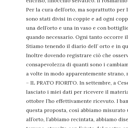
elicriso, finocchio selvatico. Il rosmarino 
Per la cura dell’orto, ma soprattutto per l
sono stati divisi in coppie e ad ogni copp
una dell’orto e una in vaso e con bottigl
quando necessario. Ogni tanto occorre il
Stiamo tenendo il diario dell’ orto e in q
Inoltre dovendo registrare ciò che osse
consapevolezza di quanti sono i cambiame
a volte in modo apparentemente strano, 
– IL PRATO FIORITO. In settembre, a Cese
lasciato i miei dati per ricevere il mater
ottobre l’ho effettivamente ricevuto. I b
questa proposta, così abbiamo misurato u
all’orto, l’abbiamo recintata, abbiamo di