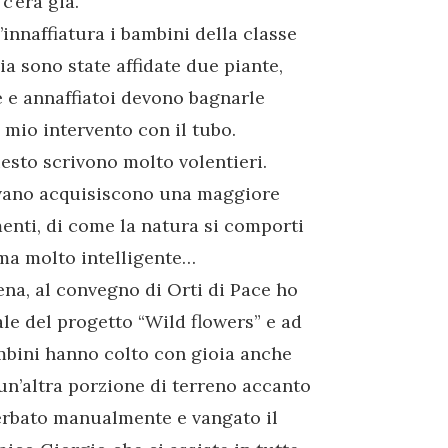
c’era già.
’innaffiatura i bambini della classe
ia sono state affidate due piante,
ie e annaffiatoi devono bagnarle
 mio intervento con il tubo.
uesto scrivono molto volentieri.
rvano acquisiscono una maggiore
nti, di come la natura si comporti
ma molto intelligente…
na, al convegno di Orti di Pace ho
iale del progetto “Wild flowers” e ad
ambini hanno colto con gioia anche
n’altra porzione di terreno accanto
serbato manualmente e vangato il