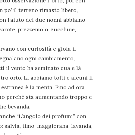
tto osservazione l’ orto, poi con
 po’ il terreno rimasto libero,
con l’aiuto dei due nonni abbiamo
 carote, prezzemolo, zucchine,
rvano con curiosità e gioia il
 segnalano ogni cambiamento,
tti il vento ha seminato qua e là
tro orto. Li abbiamo tolti e alcuni li
 estranea è la menta. Fino ad ora
remo perchè sta aumentando troppo e
che bevanda.
anche “L’angolo dei profumi” con
o: salvia, timo, maggiorana, lavanda,