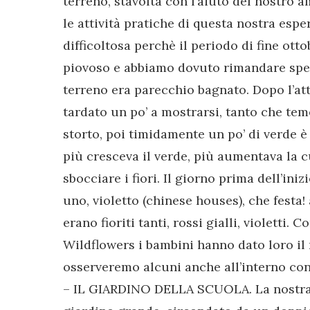
terreno, stavolta con l’aiuto del nostro a
le attività pratiche di questa nostra espe
difficoltosa perchè il periodo di fine ot
piovoso e abbiamo dovuto rimandare spess
terreno era parecchio bagnato. Dopo l’att
tardato un po’ a mostrarsi, tanto che te
storto, poi timidamente un po’ di verde è 
più cresceva il verde, più aumentava la c
sbocciare i fiori. Il giorno prima dell’ini
uno, violetto (chinese houses), che festa!
erano fioriti tanti, rossi gialli, violetti.
Wildflowers i bambini hanno dato loro il
osserveremo alcuni anche all’interno con
– IL GIARDINO DELLA SCUOLA. La nostra 