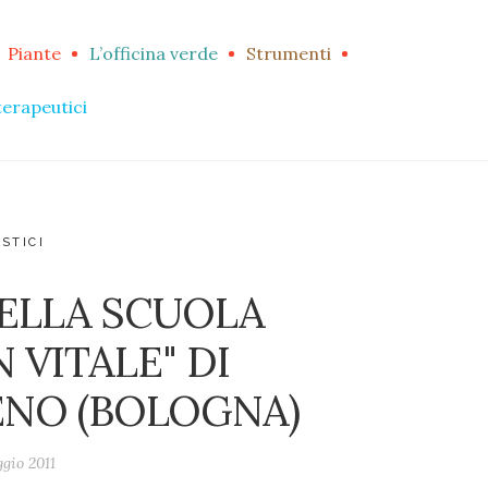
Piante
L’officina verde
Strumenti
terapeutici
STICI
ELLA SCUOLA
 VITALE" DI
ENO (BOLOGNA)
gio 2011