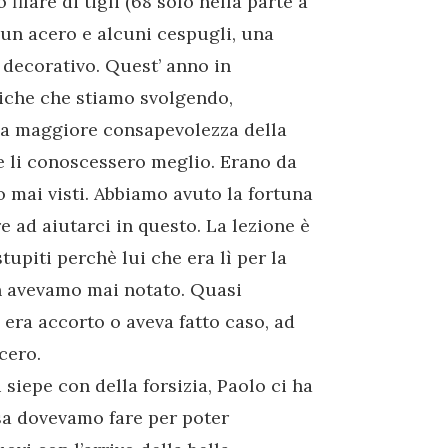
ilare di tigli (68 solo nella parte a
, un acero e alcuni cespugli, una
o decorativo. Quest’ anno in
tiche che stiamo svolgendo,
na maggiore consapevolezza della
e li conoscessero meglio. Erano da
 mai visti. Abbiamo avuto la fortuna
 ad aiutarci in questo. La lezione è
tupiti perchè lui che era lì per la
n avevamo mai notato. Quasi
 era accorto o aveva fatto caso, ad
cero.
iepe con della forsizia, Paolo ci ha
osa dovevamo fare per poter