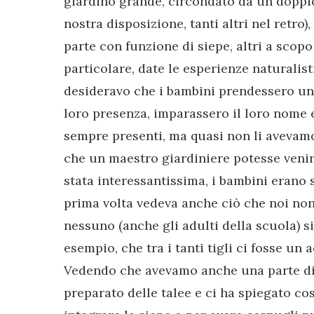
giardino grande, circondato da un doppio f
nostra disposizione, tanti altri nel retro)
parte con funzione di siepe, altri a scop
particolare, date le esperienze naturalis
desideravo che i bambini prendessero u
loro presenza, imparassero il loro nome 
sempre presenti, ma quasi non li avevamo
che un maestro giardiniere potesse venire
stata interessantissima, i bambini erano s
prima volta vedeva anche ciò che noi no
nessuno (anche gli adulti della scuola) si
esempio, che tra i tanti tigli ci fosse un a
Vedendo che avevamo anche una parte di s
preparato delle talee e ci ha spiegato c