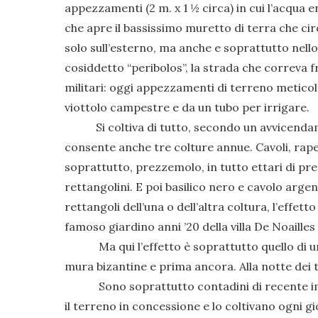
appezzamenti (2 m. x 1 ½ circa) in cui l’acqua e
che apre il bassissimo muretto di terra che c
solo sull’esterno, ma anche e soprattutto nello s
cosiddetto “peribolos”, la strada che correva 
militari: oggi appezzamenti di terreno meticol
viottolo campestre e da un tubo per irrigare.
Si coltiva di tutto, secondo un avvicendamen
consente anche tre colture annue. Cavoli, rape
soprattutto, prezzemolo, in tutto ettari di p
rettangolini. E poi basilico nero e cavolo argen
rettangoli dell’una o dell’altra coltura, l’effet
famoso giardino anni ’20 della villa De Noailles
Ma qui l’effetto è soprattutto quello di un’a
mura bizantine e prima ancora. Alla notte dei 
Sono soprattutto contadini di recente immi
il terreno in concessione e lo coltivano ogni g