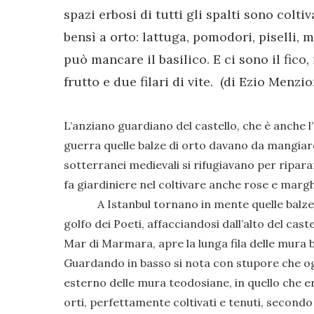
spazi erbosi di tutti gli spalti sono coltiva
bensì a orto: lattuga, pomodori, piselli,
può mancare il basilico. E ci sono il fico
frutto e due filari di vite. (di Ezio Menzio
L’anziano guardiano del castello, che è anche 
guerra quelle balze di orto davano da mangiare 
sotterranei medievali si rifugiavano per riparars
fa giardiniere nel coltivare anche rose e margher
A Istanbul tornano in mente quelle balze di 
golfo dei Poeti, affacciandosi dall’alto del caste
Mar di Marmara, apre la lunga fila delle mura b
Guardando in basso si nota con stupore che og
esterno delle mura teodosiane, in quello che era
orti, perfettamente coltivati e tenuti, secondo