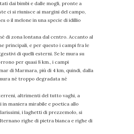
tati dai bimbi e dalle mogli, pronte a
ste ci si riunisce ai margini del campo,
 o il melone in una specie di idillio
 di zona lontana dal centro. Accanto al
e principali, e per questo i campi fra le
ggestivi di quelli esterni. Se le mura su
orrono per quasi 8 km., i campi
ar di Marmara, più di 4 km, quindi, dalla
di mura né troppo degradata né
ni, altrimenti del tutto vaghi, a
ti in maniera mirabile e poetica allo
olarissimi, i laghetti di prezzemolo, si
lternano righe di pietra bianca e righe di