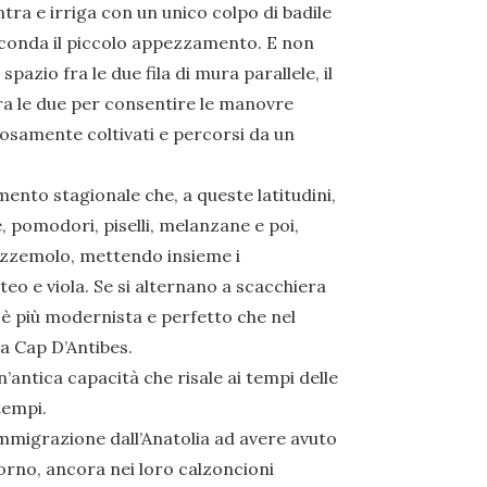
ntra e irriga con un unico colpo di badile
irconda il piccolo appezzamento. E non
pazio fra le due fila di mura parallele, il
fra le due per consentire le manovre
osamente coltivati e percorsi da un
to stagionale che, a queste latitudini,
, pomodori, piselli, melanzane e poi,
rezzemolo, mettendo insieme i
teo e viola. Se si alternano a scacchiera
to è più modernista e perfetto che nel
 a Cap D’Antibes.
ntica capacità che risale ai tempi delle
tempi.
grazione dall’Anatolia ad avere avuto
iorno, ancora nei loro calzoncioni