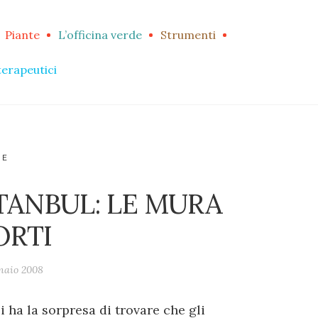
Piante
L’officina verde
Strumenti
terapeutici
RE
TANBUL: LE MURA
ORTI
naio 2008
si ha la sorpresa di trovare che gli