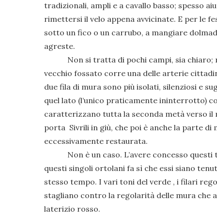
tradizionali, ampli e a cavallo basso; spesso aiu
rimettersi il velo appena avvicinate. E per le fe
sotto un fico o un carrubo, a mangiare dolmades
agreste.
Non si tratta di pochi campi, sia chiaro; né
vecchio fossato corre una delle arterie cittadin
due fila di mura sono più isolati, silenziosi e su
quel lato (l’unico praticamente ininterrotto) c
caratterizzano tutta la seconda metà verso il m
porta Sivrili in giù, che poi è anche la parte 
eccessivamente restaurata.
Non è un caso. L’avere concesso questi terre
questi singoli ortolani fa sì che essi siano tenu
stesso tempo. I vari toni del verde , i filari reg
stagliano contro la regolarità delle mura che a
laterizio rosso.