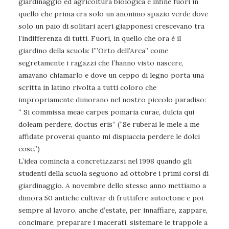
giardinaggio ed agricoltura biologica e infine fuori in
quello che prima era solo un anonimo spazio verde dove
solo un paio di solitari aceri giapponesi crescevano tra
l’indifferenza di tutti. Fuori, in quello che ora è il
giardino della scuola: l’”Orto dell’Arca” come
segretamente i ragazzi che l’hanno visto nascere,
amavano chiamarlo e dove un ceppo di legno porta una
scritta in latino rivolta a tutti coloro che
impropriamente dimorano nel nostro piccolo paradiso:
“ Si commissa meae carpes pomaria curae, dulcia qui
doleam perdere, doctus eris” (“Se ruberai le mele a me
affidate proverai quanto mi dispiaccia perdere le dolci
cose.”)
L’idea comincia a concretizzarsi nel 1998 quando gli
studenti della scuola seguono ad ottobre i primi corsi di
giardinaggio. A novembre dello stesso anno mettiamo a
dimora 50 antiche cultivar di fruttifere autoctone e poi
sempre al lavoro, anche d’estate, per innaffiare, zappare,
concimare, preparare i macerati, sistemare le trappole a