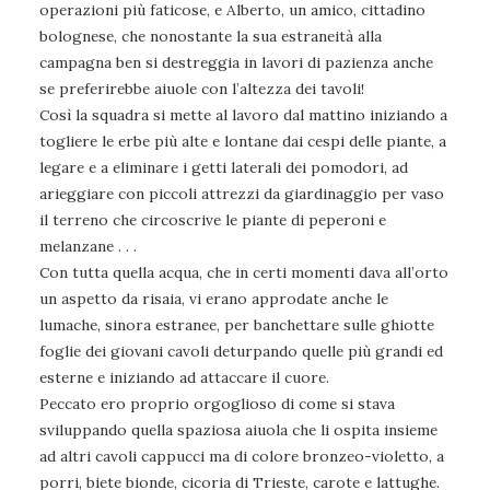
operazioni più faticose, e Alberto, un amico, cittadino
bolognese, che nonostante la sua estraneità alla
campagna ben si destreggia in lavori di pazienza anche
se preferirebbe aiuole con l’altezza dei tavoli!
Così la squadra si mette al lavoro dal mattino iniziando a
togliere le erbe più alte e lontane dai cespi delle piante, a
legare e a eliminare i getti laterali dei pomodori, ad
arieggiare con piccoli attrezzi da giardinaggio per vaso
il terreno che circoscrive le piante di peperoni e
melanzane . . .
Con tutta quella acqua, che in certi momenti dava all’orto
un aspetto da risaia, vi erano approdate anche le
lumache, sinora estranee, per banchettare sulle ghiotte
foglie dei giovani cavoli deturpando quelle più grandi ed
esterne e iniziando ad attaccare il cuore.
Peccato ero proprio orgoglioso di come si stava
sviluppando quella spaziosa aiuola che li ospita insieme
ad altri cavoli cappucci ma di colore bronzeo-violetto, a
porri, biete bionde, cicoria di Trieste, carote e lattughe.