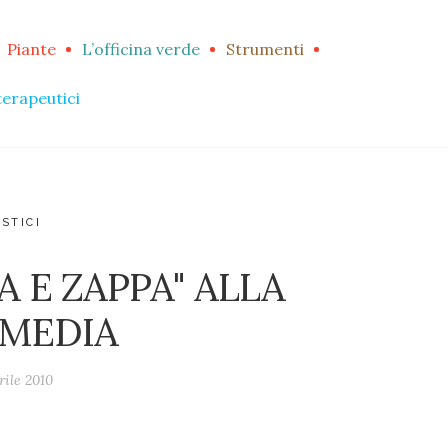
Piante
L’officina verde
Strumenti
terapeutici
STICI
 E ZAPPA" ALLA
 MEDIA
rile 2010