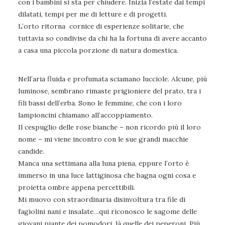
con i bambini si sta per chiudere. Inizia l’estate dai tempi
dilatati, tempi per me di letture e di progetti.
L’orto ritorna cornice di esperienze solitarie, che
tuttavia so condivise da chi ha la fortuna di avere accanto
a casa una piccola porzione di natura domestica.
Nell’aria fluida e profumata sciamano lucciole. Alcune, più
luminose, sembrano rimaste prigioniere del prato, tra i
fili bassi dell’erba. Sono le femmine, che con i loro
lampioncini chiamano all’accoppiamento.
Il cespuglio delle rose bianche – non ricordo più il loro
nome – mi viene incontro con le sue grandi macchie
candide.
Manca una settimana alla luna piena, eppure l’orto è
immerso in una luce lattiginosa che bagna ogni cosa e
proietta ombre appena percettibili.
Mi muovo con straordinaria disinvoltura tra file di
fagiolini nani e insalate…qui riconosco le sagome delle
giovani piante dei pomodori, là quelle dei peperoni. Più