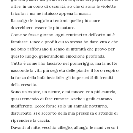
oltre, in un cono di oscurità, so che ci sono le violette
tricolori, ma ne intuisco appena la massa.
Raccolgo le fragole a tentoni, quelle più scure
dovrebbero essere le più mature.
Come se fosse giorno, ogni centimetro dell’orto mi è
familiare. Linee e profili cui io stessa ho dato vita e che
nel buio rafforzano il senso di intimità che provo per
questo luogo, generandomi emozione profonda.
Tutto è come l’ho lasciato nel pomeriggio, ma la notte
nasconde la vita più segreta delle piante, il loro respiro,
la forza della linfa invisibile, gli impercettibili fremiti
della crescita.
Sono un’ospite, un niente, e mi muovo con più cautela,
quasi temendo di fare rumore. Anche i grilli cantano
indifferenti. Ecco: forse solo un animale notturno,
disturbato, si è accorto della mia presenza e attende di
riprendere la caccia.
Davanti al mite, vecchio ciliegio, allungo le mani verso i