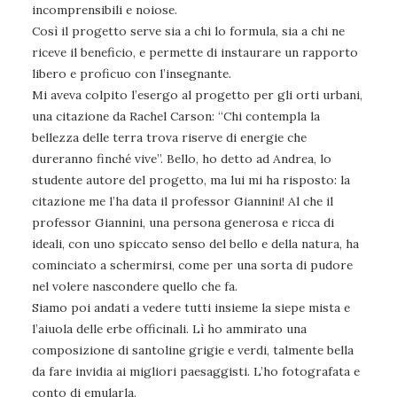
incomprensibili e noiose.
Così il progetto serve sia a chi lo formula, sia a chi ne
riceve il beneficio, e permette di instaurare un rapporto
libero e proficuo con l’insegnante.
Mi aveva colpito l’esergo al progetto per gli orti urbani,
una citazione da Rachel Carson: “Chi contempla la
bellezza delle terra trova riserve di energie che
dureranno finché vive”. Bello, ho detto ad Andrea, lo
studente autore del progetto, ma lui mi ha risposto: la
citazione me l’ha data il professor Giannini! Al che il
professor Giannini, una persona generosa e ricca di
ideali, con uno spiccato senso del bello e della natura, ha
cominciato a schermirsi, come per una sorta di pudore
nel volere nascondere quello che fa.
Siamo poi andati a vedere tutti insieme la siepe mista e
l’aiuola delle erbe officinali. Lì ho ammirato una
composizione di santoline grigie e verdi, talmente bella
da fare invidia ai migliori paesaggisti. L’ho fotografata e
conto di emularla.