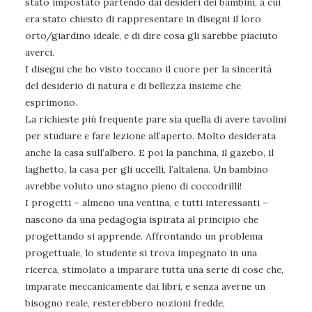
stato impostato partendo dai desideri dei bambini, a cui
era stato chiesto di rappresentare in disegni il loro
orto/giardino ideale, e di dire cosa gli sarebbe piaciuto
averci.
I disegni che ho visto toccano il cuore per la sincerità
del desiderio di natura e di bellezza insieme che
esprimono.
La richieste più frequente pare sia quella di avere tavolini
per studiare e fare lezione all’aperto. Molto desiderata
anche la casa sull’albero. E poi la panchina, il gazebo, il
laghetto, la casa per gli uccelli, l’altalena. Un bambino
avrebbe voluto uno stagno pieno di coccodrilli!
I progetti – almeno una ventina, e tutti interessanti –
nascono da una pedagogia ispirata al principio che
progettando si apprende. Affrontando un problema
progettuale, lo studente si trova impegnato in una
ricerca, stimolato a imparare tutta una serie di cose che,
imparate meccanicamente dai libri, e senza averne un
bisogno reale, resterebbero nozioni fredde,