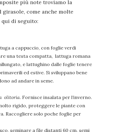
mposite più note troviamo la
 il girasole, come anche molte
qui di seguito:
attuga a cappuccio, con foglie verdi
rmare una testa compatta, lattuga romana
lungato, e lattughino dalle foglie tenere
 primaverili ed estive. Si sviluppano bene
dono ad andare in seme.
a olitoria
. Fornisce insalata per l’inverno.
 molto rigido, proteggere le piante con
a. Raccogliere solo poche foglie per
co, seminare a file distanti 60 cm, semi