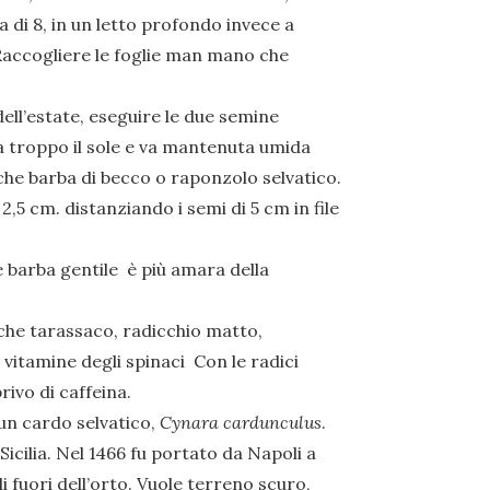
a di 8, in un letto profondo invece a
. Raccogliere le foglie man mano che
dell’estate, eseguire le due semine
a troppo il sole e va mantenuta umida
he barba di becco o raponzolo selvatico.
,5 cm. distanziando i semi di 5 cm in file
barba gentile è più amara della
he tarassaco, radicchio matto,
 vitamine degli spinaci Con le radici
ivo di caffeina.
 un cardo selvatico,
Cynara cardunculus
.
Sicilia. Nel 1466 fu portato da Napoli a
i fuori dell’orto. Vuole terreno scuro,