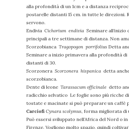
alla profondità di un 1cm e a distanza reciproc
postarelle distanti 15 cm. in tutte le direzioni
servono.
Endivia
Cichorium endivia
Seminare all’inizio 
principali a tre settimane di distanza. Non am
Scorzobianca
Tragopogon porrifolius
Detta anc
Seminare a inizio primavera alla profondità di 2
distanti di 30.
Scorzonera
Scorzonera
hispanica
detta anche 
scorzobianca.
Dente di leone
Tarassacum officinale
detto anc
radicchio selvatico Le foglie sono più ricche di
tostate e macinate si può preparare un caffè pr
Carciofi
Cynara scolymus
, forma migliorata di
Può essersi sviluppato nell’Africa del Nord o in 
Firenze. Vogliono molto spazio, quindi coltivarl