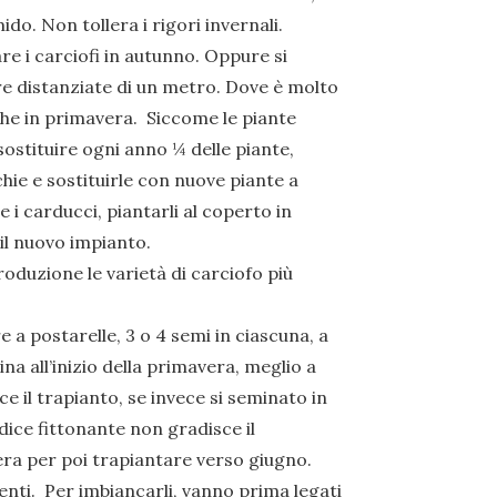
do. Non tollera i rigori invernali.
 i carciofi in autunno. Oppure si
re distanziate di un metro. Dove è molto
 che in primavera. Siccome le piante
ostituire ogni anno ¼ delle piante,
hie e sostituirle con nuove piante a
 i carducci, piantarli al coperto in
 il nuovo impianto.
oduzione le varietà di carciofo più
 a postarelle, 3 o 4 semi in ciascuna, a
na all’inizio della primavera, meglio a
 il trapianto, se invece si seminato in
dice fittonante non gradisce il
era per poi trapiantare verso giugno.
nti. Per imbiancarli, vanno prima legati