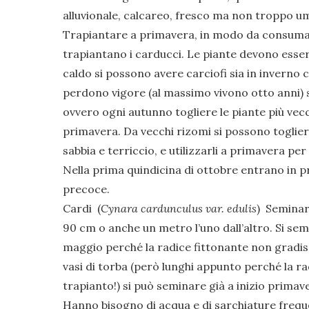
alluvionale, calcareo, fresco ma non troppo umi
Trapiantare a primavera, in modo da consumare
trapiantano i carducci. Le piante devono esse
caldo si possono avere carciofi sia in inverno
perdono vigore (al massimo vivono otto anni) s
ovvero ogni autunno togliere le piante più vecc
primavera. Da vecchi rizomi si possono togliere
sabbia e terriccio, e utilizzarli a primavera per
Nella prima quindicina di ottobre entrano in pr
precoce.
Cardi (
Cynara cardunculus var. edulis
) Seminare
90 cm o anche un metro l’uno dall’altro. Si semi
maggio perché la radice fittonante non gradisce
vasi di torba (però lunghi appunto perché la ra
trapianto!) si può seminare già a inizio primav
Hanno bisogno di acqua e di sarchiature freque