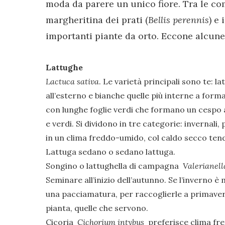
moda da parere un unico fiore. Tra le co
margheritina dei prati (
Bellis perennis
) e
importanti piante da orto. Eccone alcune 
Lattughe
Lactuca sativa
. Le varietà principali sono te: l
all’esterno e bianche quelle più interne a fo
con lunghe foglie verdi che formano un cespo al
e verdi. Si dividono in tre categorie: invernali,
in un clima freddo-umido, col caldo secco ten
Lattuga sedano o sedano lattuga.
Songino o lattughella di campagna
Valerianell
Seminare all’inizio dell’autunno. Se l’inverno è
una pacciamatura, per raccoglierle a primaver
pianta, quelle che servono.
Cicoria
Cichorium intybus
preferisce clima fres