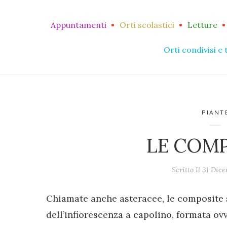
Appuntamenti
Orti scolastici
Letture
Orti condivisi e 
PIANT
LE COM
Scritto Il
31 Dic
Chiamate anche asteracee, le composite 
dell’infiorescenza a capolino, formata ovve