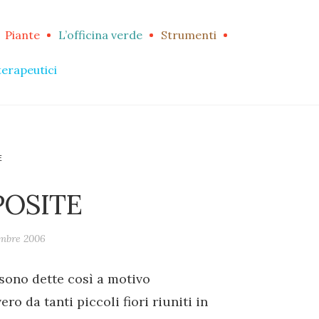
Piante
L’officina verde
Strumenti
terapeutici
E
POSITE
embre 2006
sono dette così a motivo
ro da tanti piccoli fiori riuniti in