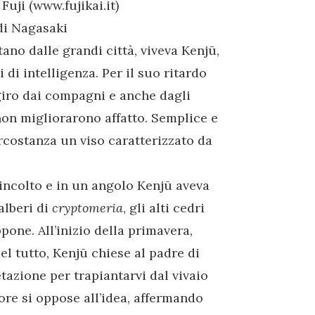
uji (www.fujikai.it)
 di Nagasaki
ano dalle grandi città, viveva Kenjū,
i intelligenza. Per il suo ritardo
iro dai compagni e anche dagli
 non migliorarono affatto. Semplice e
ircostanza un viso caratterizzato da
 incolto e in un angolo Kenjū aveva
 alberi di
cryptomeria
, gli alti cedri
pone. All’inizio della primavera,
el tutto, Kenjū chiese al padre di
etazione per trapiantarvi dal vivaio
iore si oppose all’idea, affermando