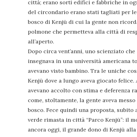
città; erano sorti edifici e fabbriche in og
del circondario erano stati tagliati per le
bosco di Kenjū di cui la gente non ricord
polmone che permetteva alla città di resp
all’aperto.
Dopo circa vent’anni, uno scienziato che 
insegnava in una università americana to
avevano visto bambino. Tra le uniche cose
Kenjū dove a lungo aveva giocato felice. A
avevano accolto con stima e deferenza rac
come, stoltamente, la gente aveva messo 
bosco. Fece quindi una proposta, subito a
verde rimasta in città “Parco Kenjū”: il m
ancora oggi, il grande dono di Kenjū alla