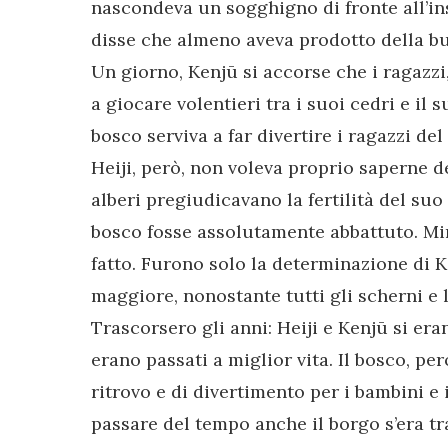
nascondeva un sogghigno di fronte all’ins
disse che almeno aveva prodotto della b
Un giorno, Kenjū si accorse che i ragazzi
a giocare volentieri tra i suoi cedri e il 
bosco serviva a far divertire i ragazzi del 
Heiji, però, non voleva proprio saperne de
alberi pregiudicavano la fertilità del suo
bosco fosse assolutamente abbattuto. Mina
fatto. Furono solo la determinazione di Ke
maggiore, nonostante tutti gli scherni e le
Trascorsero gli anni: Heiji e Kenjū si er
erano passati a miglior vita. Il bosco, pe
ritrovo e di divertimento per i bambini e i
passare del tempo anche il borgo s’era t