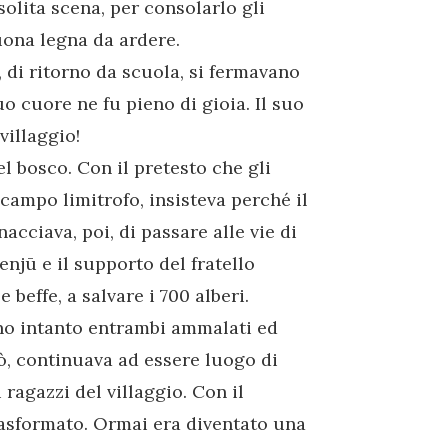
olita scena, per consolarlo gli
uona legna da ardere.
, di ritorno da scuola, si fermavano
suo cuore ne fu pieno di gioia. Il suo
villaggio!
l bosco. Con il pretesto che gli
 campo limitrofo, insisteva perché il
cciava, poi, di passare alle vie di
njū e il supporto del fratello
 beffe, a salvare i 700 alberi.
ano intanto entrambi ammalati ed
rò, continuava ad essere luogo di
 ragazzi del villaggio. Con il
rasformato. Ormai era diventato una