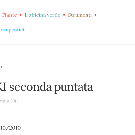
Piante
L’officina verde
Strumenti
terapeutici
RE
I seconda puntata
braio 2011
/10/2010