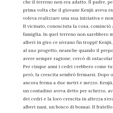
che il terreno non era adatto. Il padre, p
prima volta che il giovane Kenjū aveva e
voleva realizzare una sua iniziativa e no
Il vicinato, conosciuta la cosa, cominciò 
famiglia. In quel terreno non sarebbero ma
alberi in giro ce n’erano fin troppi! Kenjū
al suo progetto, neanche quando il prepo
avere sempre ragione, cercò di ostacolar
Per cinque anni i cedri crebbero come tutt
però, la crescita sembrò fermarsi. Dopo ot
ancora ferma a due metri e mezzo. Kenjū,
un contadino aveva detto per scherzo, ave
dei cedri e la loro crescita in altezza s’
alberi nani, un bosco di bonsai. Il fratel