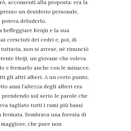
erò, acconsentì alla proposta: era la
spresso un desiderio personale,
n poteva deluderlo.
a beffeggiare Kenjū e la sua
i cresciuti dei cedri e, poi, di
, tuttavia, non si arrese, né rinunciò
tente Heiji, un giovane che voleva
lo e fermarlo anche con le minacce.
i gli altri alberi. A un certo punto,
to anni l’altezza degli alberi era
 prendendo sul serio le parole che
va tagliato tutti i rami più bassi
era fermata. Sembrava una foresta di
lo maggiore, che pure non