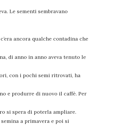
neva. Le sementi sembravano
e c’era ancora qualche contadina che
tuna, di anno in anno aveva tenuto le
ri, con i pochi semi ritrovati, ha
no e produrre di nuovo il caffè. Per
o si spera di poterla ampliare.
i semina a primavera e poi si