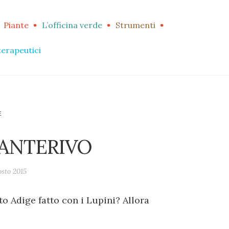
Piante
L’officina verde
Strumenti
terapeutici
E
I ANTERIVO
osto 2015
to Adige fatto con i Lupini? Allora