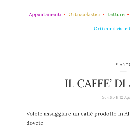
Appuntamenti
Orti scolastici
Letture
Orti condivisi e 
PIANT
IL CAFFE’ D
Scritto Il
12 Ag
Volete assaggiare un caffè prodotto in Al
dovete