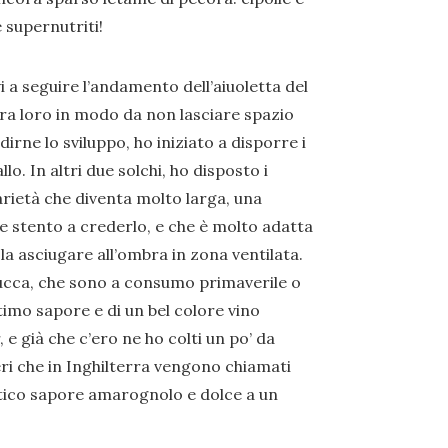
 supernutriti!
i a seguire l’andamento dell’aiuoletta del
 tra loro in modo da non lasciare spazio
irne lo sviluppo, ho iniziato a disporre i
allo. In altri due solchi, ho disposto i
varietà che diventa molto larga, una
e stento a crederlo, e che è molto adatta
a asciugare all’ombra in zona ventilata.
 Lucca, che sono a consumo primaverile o
timo sapore e di un bel colore vino
 e già che c’ero ne ho colti un po’ da
eri che in Inghilterra vengono chiamati
stico sapore amarognolo e dolce a un