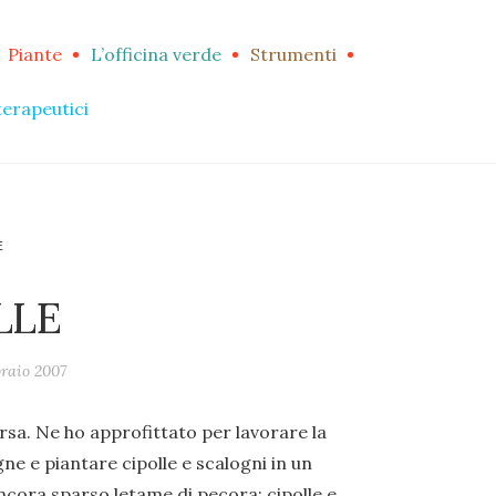
Piante
L’officina verde
Strumenti
terapeutici
E
LLE
braio 2007
ersa. Ne ho approfittato per lavorare la
gne e piantare cipolle e scalogni in un
ncora sparso letame di pecora: cipolle e