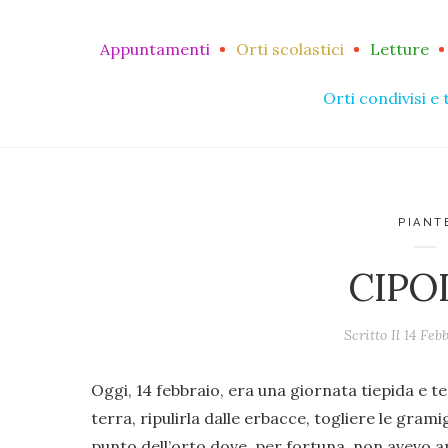
Appuntamenti
Orti scolastici
Letture
Orti condivisi e 
PIANT
CIPO
Scritto Il
14 Feb
Oggi, 14 febbraio, era una giornata tiepida e t
terra, ripulirla dalle erbacce, togliere le grami
punto dell’orto dove, per fortuna, non avevo a