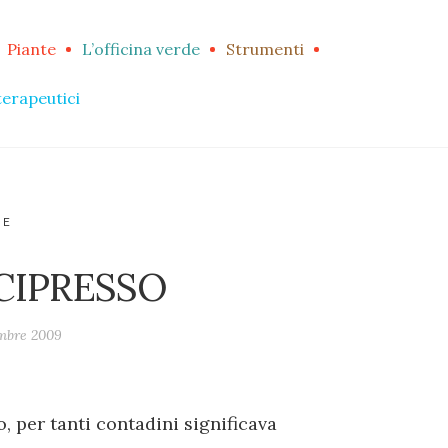
Piante
L’officina verde
Strumenti
terapeutici
RE
CIPRESSO
mbre 2009
, per tanti contadini significava